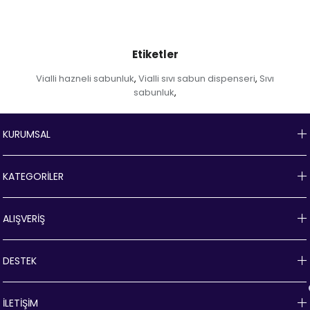
Etiketler
Vialli hazneli sabunluk
Vialli sıvı sabun dispenseri
Sıvı
,
,
sabunluk
,
KURUMSAL
KATEGORİLER
ALIŞVERİŞ
DESTEK
İLETİŞİM