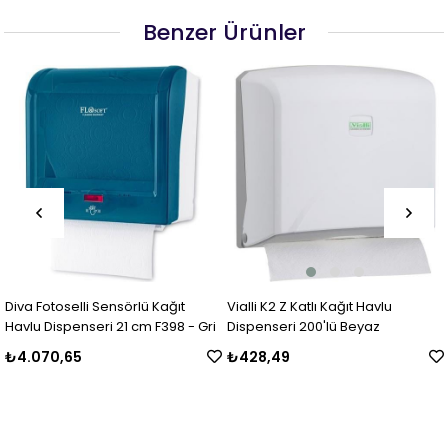
Benzer Ürünler
Diva Fotoselli Sensörlü Kağıt
Vialli K2 Z Katlı Kağıt Havlu
Havlu Dispenseri 21 cm F398 - Gri
Dispenseri 200'lü Beyaz
₺4.070,65
₺428,49